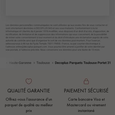
Les données personnelles communiquées ne sont utilisées qu'aux seules fins de vous contacter et
sont strictement destinées à DECOPLUS SAS et ses sous-traitants. Conformément à la loi
Informatique et Libertés du 6 janvier 1978 modifiée, vous disposez d'un droit d'accès, d'opposition, de
rectification, de limitation et de suppression des informations qui vous concernent, de la possibilité
de retirer votre consentement à tout moment et du droit d'introduire une réclamation auprès de votre
autorité de contrôle ainsi que d'organiser le sort de vos données post-mortem. Pour l'exercer,
adressez-vous à 46 rue du Fg du Temple 75011 PARIS - France, ou par courrier électronique à
l'adresse
online@decoplus-parquet.com
. Vous pourrez être amené à justifier de votre identité par
voie postale, à l'adresse précitée. Nous conservons vos données pour une durée de 13 mois.
nie
Haute-Garonne
Toulouse
Decoplus Parquets Toulouse Portet 31
QUALITÉ GARANTIE
PAIEMENT SÉCURISÉ
Offrez-vous l’assurance d’un
Carte bancaire Visa et
parquet de qualité au meilleur
Mastercard ou virement
prix
instantané