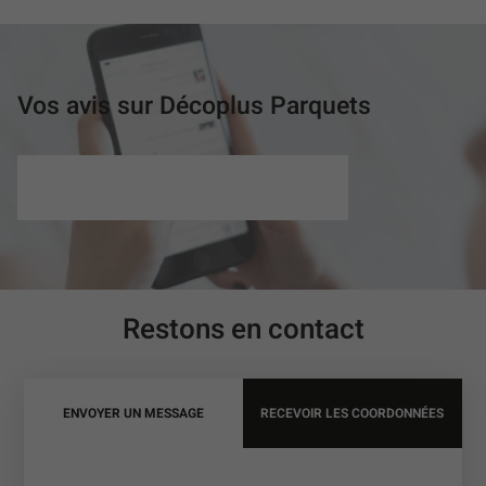
PETITS
PRIX
(OUVRE
DANS
UNE
Vos avis sur Décoplus Parquets
NOUVELLE
FENÊTRE)
Restons en contact
ENVOYER UN MESSAGE
RECEVOIR LES COORDONNÉES