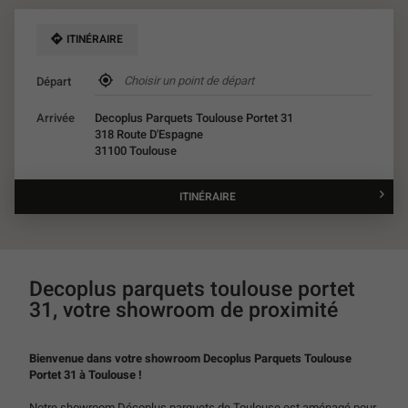
ITINÉRAIRE
,
Départ
trouver
un
Arrivée
Decoplus Parquets Toulouse Portet 31
point
318 Route D'Espagne
de
31100 Toulouse
vente
Décoplus
Parquets
ITINÉRAIRE
JUSQU'AU
POINT
DE
VENTE
DECOPLUS
PARQUETS
Decoplus parquets toulouse portet
TOULOUSE
31, votre showroom de proximité
PORTET
31
Bienvenue dans votre showroom Decoplus Parquets Toulouse
Portet 31 à Toulouse !
Notre showroom Décoplus parquets de Toulouse est aménagé pour