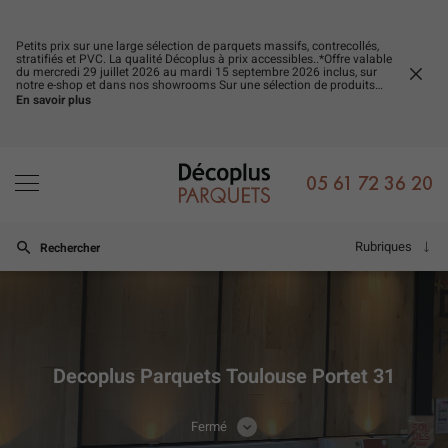
Petits prix sur une large sélection de parquets massifs, contrecollés,
stratifiés et PVC. La qualité Décoplus à prix accessibles..*Offre valable
du mercredi 29 juillet 2026 au mardi 15 septembre 2026 inclus, sur
FERM
notre e-shop et dans nos showrooms Sur une sélection de produits
LA
signalés par une étiquette et dans la limite des stocks disponibles.
En savoir plus
FENÊ
Offre non cumulable avec d’autres promotions en cours.
05 61 72 36 20
Rubriques
Rechercher
Decoplus Parquets Toulouse Portet 31
Fermé
CONSULTER
LES