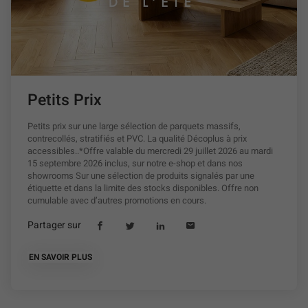
Petits Prix
Petits prix sur une large sélection de parquets massifs,
contrecollés, stratifiés et PVC. La qualité Décoplus à prix
accessibles..*Offre valable du mercredi 29 juillet 2026 au mardi
15 septembre 2026 inclus, sur notre e-shop et dans nos
showrooms Sur une sélection de produits signalés par une
étiquette et dans la limite des stocks disponibles. Offre non
cumulable avec d’autres promotions en cours.
Partager sur
Lien
(ouvre
Lien
(ouvre
Lien
(ouvre
Lien
(ouvre
de
dans
de
dans
de
dans
de
dans
partage
une
partage
une
partage
une
partage
une
EN SAVOIR PLUS
À
vers
nouvelle
vers
nouvelle
vers
nouvelle
vers
nouvelle
PROPOS
facebook
fenêtre)
twitter
fenêtre)
linkedin
fenêtre)
email
fenêtre)
DE
LA
PUBLICATION