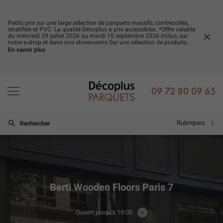
Petits prix sur une large sélection de parquets massifs, contrecollés,
stratifiés et PVC. La qualité Décoplus à prix accessibles..*Offre valable
du mercredi 29 juillet 2026 au mardi 15 septembre 2026 inclus, sur
FERM
notre e-shop et dans nos showrooms Sur une sélection de produits
LA
signalés par une étiquette et dans la limite des stocks disponibles.
En savoir plus
FENÊ
Offre non cumulable avec d’autres promotions en cours.
09 72 80 09 65
Rubriques
Rechercher
Berti Wooden Floors Paris 7
Ouvert jusqu'à 19:00
CONSULTER
LES