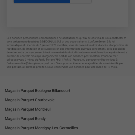
Les données personnelles communiquées ne sont utilisées qu'aux seules fins de vous contacter et
sont strictement destinées à DECOPLUS SAS et ses sous-traitants. Conformément à la loi
Informatique et Libertés du 6 janvier 1978 modifiée, vous disposez d'un droit d'accès, d'opposition, de
rectification, de limitation et de suppression des informations qui vous concernent, de la possibilité
de retirer votre consentement à tout moment et du droit d'introduire une réclamation auprès de votre
autorité de contrôle ainsi que d'organiser le sort de vos données post-mortem. Pour l'exercer,
adressez-vous à 46 rue du Fg du Temple 75011 PARIS - France, ou par courrier électronique à
l'adresse
online@decoplus-parquet.com
. Vous pourrez être amené à justifier de votre identité par
voie postale, à l'adresse précitée. Nous conservons vos données pour une durée de 13 mois.
Magasin Parquet Boulogne Billancourt
Magasin Parquet Courbevoie
Magasin Parquet Montreuil
Magasin Parquet Bondy
Magasin Parquet Montigny-Les-Cormeilles