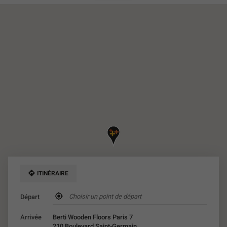
DU
POINT
DE
VENTE
BERTI
WOODEN
FLOORS
PARIS
7
ITINÉRAIRE
,
Départ
trouver
un
Arrivée
Berti Wooden Floors Paris 7
point
210 Boulevard Saint-Germain