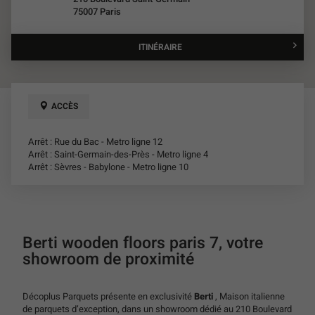
de
75007 Paris
vente
Décoplus
Parquets
ITINÉRAIRE
JUSQU'AU
POINT
DE
VENTE
BERTI
ACCÈS
WOODEN
FLOORS
PARIS
Arrêt : Rue du Bac - Metro ligne 12
7
Arrêt : Saint-Germain-des-Près - Metro ligne 4
Arrêt : Sèvres - Babylone - Metro ligne 10
Berti wooden floors paris 7, votre
showroom de proximité
Décoplus Parquets présente en exclusivité
Berti
, Maison italienne
de parquets d’exception, dans un showroom dédié au 210 Boulevard