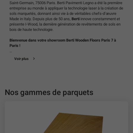
Saint-Germain, 75006 Paris. Berti Pavimenti Legno a été la première
entreprise au monde à appliquer la technologie laser à la création de
sols marquetés, donnant ainsi vie à de véritables chefs-d’œuvre
Made in Italy. Depuis plus de 50 ans,
Berti
innove constamment et
présente I-Wood, la dernière génération de revêtements de sols en
bois de haute technologie.
Bienvenue dans votre showroom Berti Wooden Floors Paris 7 à
Paris !
Notre showroom
Berti wooden floors
Paris est aménagé pour vous
Voir plus
permettre de découvrir et de choisir facilement le
parquet
adapté à
vos besoins quels qu’ils soient. Parquet d'exception en bois massif
ou semi massif, vous trouverez forcément le revêtement de sol qui
sublimera votre intérieur.
Nos gammes de parquets