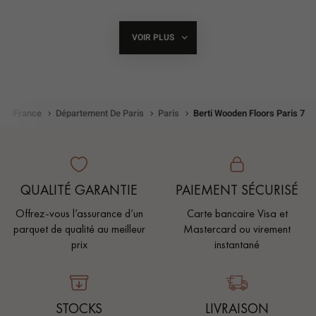
Magasin Parquet Pontault-Combault
VOIR PLUS
DE
POINTS
DE
VENTE
DE
DECOPLUS
PARQUETS
e-De-France
Département De Paris
Paris
Berti Wooden Floors Paris 7
QUALITÉ GARANTIE
PAIEMENT SÉCURISÉ
Offrez-vous l’assurance d’un
Carte bancaire Visa et
parquet de qualité au meilleur
Mastercard ou virement
prix
instantané
STOCKS
LIVRAISON