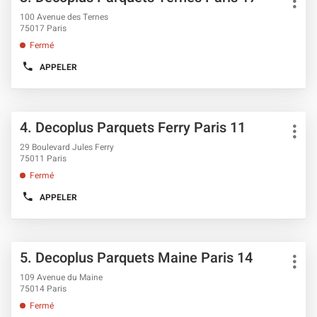
POINT
Plus
de
DE
la
d'opt
100 Avenue des Ternes
VENTE
vente
touche
75017 Paris
DECOPLUS
ENTRÉE
PARQUETS
:
Fermé
TEMPLE
pour
PARIS
obtenir
APPELER
11
AFFICHER
de
LE
plus
NUMÉRO
DE
amples
TÉLÉPHONE
informations
Appuyer
DU
Point
4.
Decoplus Parquets Ferry Paris 11
sur
POINT
Plus
de
DE
la
d'opt
29 Boulevard Jules Ferry
VENTE
vente
touche
75011 Paris
DECOPLUS
ENTRÉE
PARQUETS
:
Fermé
TERNES
pour
PARIS
obtenir
APPELER
17
AFFICHER
de
LE
plus
NUMÉRO
DE
amples
TÉLÉPHONE
informations
Appuyer
DU
Point
5.
Decoplus Parquets Maine Paris 14
sur
POINT
Plus
de
DE
la
d'opt
109 Avenue du Maine
VENTE
vente
touche
75014 Paris
DECOPLUS
ENTRÉE
PARQUETS
:
Fermé
FERRY
pour