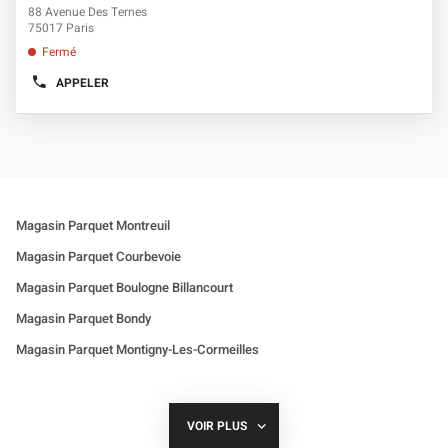
de
DE
la
d'opt
88 Avenue Des Ternes
VENTE
vente
touche
75017 Paris
DECOPLUS
ENTRÉE
PARQUETS
:
Fermé
BASTILLE
pour
PARIS
obtenir
APPELER
11
AFFICHER
de
LE
plus
NUMÉRO
DE
amples
TÉLÉPHONE
informations
DU
POINT
DE
VENTE
DECOPLUS
Magasin Parquet Montreuil
PARQUETS
TERNES
2
Magasin Parquet Courbevoie
PARIS
17
Magasin Parquet Boulogne Billancourt
Magasin Parquet Bondy
Magasin Parquet Montigny-Les-Cormeilles
Magasin Parquet Pontault-Combault
VOIR PLUS
DE
POINTS