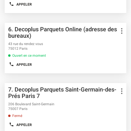
PARIS
obtenir
APPELER
11
AFFICHER
de
LE
plus
NUMÉRO
DE
amples
TÉLÉPHONE
informations
Appuyer
DU
Point
6.
Decoplus Parquets Online (adresse des
sur
POINT
Plus
de
bureaux)
DE
la
d'opt
VENTE
vente
touche
DECOPLUS
43 rue du rendez vous
ENTRÉE
PARQUETS
:
75012 Paris
MAINE
pour
PARIS
Ouvert en ce moment
obtenir
14
de
APPELER
AFFICHER
plus
LE
amples
NUMÉRO
informations
DE
TÉLÉPHONE
Appuyer
DU
Point
7.
Decoplus Parquets Saint-Germain-des-
sur
POINT
Plus
de
Prés Paris 7
DE
la
d'opt
VENTE
vente
touche
DECOPLUS
206 Boulevard Saint-Germain
ENTRÉE
PARQUETS
:
75007 Paris
ONLINE
pour
(ADRESSE
Fermé
obtenir
DES
de
BUREAUX)
APPELER
AFFICHER
plus
LE