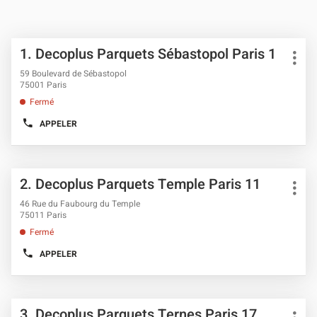
Appuyer
Point
1.
Decoplus Parquets Sébastopol Paris 1
sur
Plus
de
la
d'opt
59 Boulevard de Sébastopol
vente
touche
75001 Paris
ENTRÉE
:
Fermé
pour
obtenir
APPELER
AFFICHER
de
LE
plus
NUMÉRO
DE
amples
TÉLÉPHONE
informations
Appuyer
DU
Point
2.
Decoplus Parquets Temple Paris 11
sur
POINT
Plus
de
DE
la
d'opt
46 Rue du Faubourg du Temple
VENTE
vente
touche
75011 Paris
DECOPLUS
ENTRÉE
PARQUETS
:
Fermé
SÉBASTOPOL
pour
PARIS
obtenir
APPELER
1
AFFICHER
de
LE
plus
NUMÉRO
DE
amples
TÉLÉPHONE
informations
Appuyer
DU
Point
3.
Decoplus Parquets Ternes Paris 17
sur