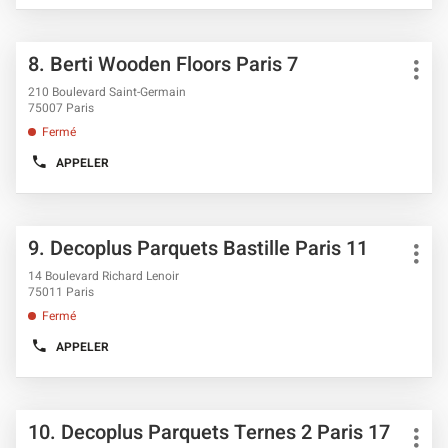
amples
NUMÉRO
informations
DE
TÉLÉPHONE
Appuyer
DU
Point
8.
Berti Wooden Floors Paris 7
sur
POINT
Plus
de
DE
la
d'opt
210 Boulevard Saint-Germain
VENTE
vente
touche
75007 Paris
DECOPLUS
ENTRÉE
PARQUETS
:
Fermé
SAINT-
pour
GERMAIN-
obtenir
APPELER
DES-
AFFICHER
de
PRÉS
LE
plus
PARIS
NUMÉRO
7
DE
amples
TÉLÉPHONE
informations
Appuyer
DU
Point
9.
Decoplus Parquets Bastille Paris 11
sur
POINT
Plus
de
DE
la
d'opt
14 Boulevard Richard Lenoir
VENTE
vente
touche
75011 Paris
BERTI
ENTRÉE
WOODEN
:
Fermé
FLOORS
pour
PARIS
obtenir
APPELER
7
AFFICHER
de
LE
plus
NUMÉRO
DE
amples
TÉLÉPHONE
informations
Appuyer
DU
Point
10.
Decoplus Parquets Ternes 2 Paris 17
sur
POINT
Plus