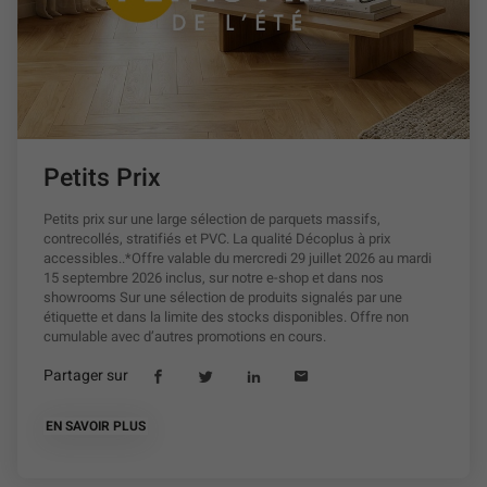
Petits Prix
Petits prix sur une large sélection de parquets massifs,
contrecollés, stratifiés et PVC. La qualité Décoplus à prix
accessibles..*Offre valable du mercredi 29 juillet 2026 au mardi
15 septembre 2026 inclus, sur notre e-shop et dans nos
showrooms Sur une sélection de produits signalés par une
étiquette et dans la limite des stocks disponibles. Offre non
cumulable avec d’autres promotions en cours.
Partager sur
Lien
(ouvre
Lien
(ouvre
Lien
(ouvre
Lien
(ouvre
de
dans
de
dans
de
dans
de
dans
partage
une
partage
une
partage
une
partage
une
EN SAVOIR PLUS
À
vers
nouvelle
vers
nouvelle
vers
nouvelle
vers
nouvelle
PROPOS
facebook
fenêtre)
twitter
fenêtre)
linkedin
fenêtre)
email
fenêtre)
DE
LA