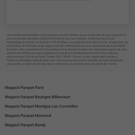
Les données personnelles communiquées ne sont utilisées qu'aux seules fins de vous contacter et
sont strictement destinées à DECOPLUS SAS et ses sous-traitants. Conformément à la loi
Informatique et Libertés du 6 janvier 1978 modifiée, vous disposez d'un droit d'accès, d'opposition, de
rectification, de limitation et de suppression des informations qui vous concernent, de la possibilité
de retirer votre consentement à tout moment et du droit d'introduire une réclamation auprès de votre
autorité de contrôle ainsi que d'organiser le sort de vos données post-mortem. Pour l'exercer,
adressez-vous à 46 rue du Fg du Temple 75011 PARIS - France, ou par courrier électronique à
l'adresse
online@decoplus-parquet.com
. Vous pourrez être amené à justifier de votre identité par
voie postale, à l'adresse précitée. Nous conservons vos données pour une durée de 13 mois.
Magasin Parquet Paris
Magasin Parquet Boulogne Billancourt
Magasin Parquet Montigny-Les-Cormeilles
Magasin Parquet Montreuil
Magasin Parquet Bondy
Magasin Parquet Orgeval