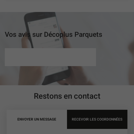
PUBLICATION
PETITS
PRIX
(OUVRE
DANS
UNE
Vos avis sur Décoplus Parquets
NOUVELLE
FENÊTRE)
Restons en contact
ENVOYER UN MESSAGE
RECEVOIR LES COORDONNÉES