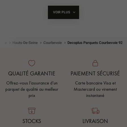
VOIR PLUS
DE
POINTS
DE
VENTE
DE
DECOPLUS
PARQUETS
rance
Hauts-De-Seine
Courbevoie
Decoplus Parquets Courbevoie 92
QUALITÉ GARANTIE
PAIEMENT SÉCURISÉ
Offrez-vous l’assurance d’un
Carte bancaire Visa et
parquet de qualité au meilleur
Mastercard ou virement
prix
instantané
STOCKS
LIVRAISON