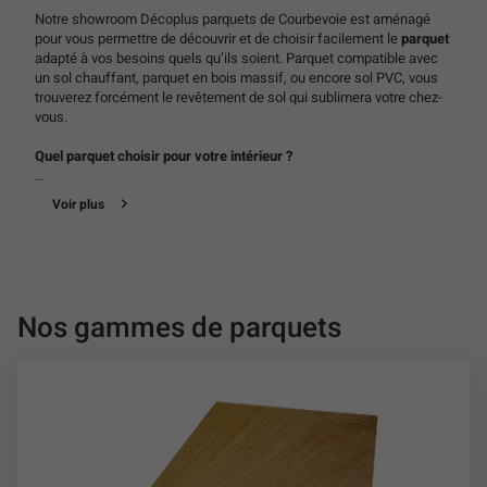
Notre showroom Décoplus parquets de Courbevoie est aménagé
pour vous permettre de découvrir et de choisir facilement le
parquet
adapté à vos besoins quels qu’ils soient. Parquet compatible avec
un sol chauffant, parquet en bois massif, ou encore sol PVC, vous
trouverez forcément le revêtement de sol qui sublimera votre chez-
vous.
Quel parquet choisir pour votre intérieur ?
Notre gamme de parquets intérieurs se décline en quatre grandes
Voir plus
familles:
Le parquet massif
, notre spécialité, est le parquet traditionnel. Il est
composé d’une seule variété de bois. Il possède la longévité et le
confort du bois.
Le parquet contrecollé
est esthétiquement similaire
au parquet en bois massif. Il est composé d’une couche de bois
Nos gammes de parquets
noble contrecollée sur une couche inférieure.
Les sols stratifiés
sont composés de fibre de bois et d’une résine imitant le dessin des
bois nobles. Ils sont de plus en plus fidèles aux bois nobles et sont
pratique et hygiénique.
Les sols en PVC
, aussi appelés vinyle,
offrent un large choix de décors et sont parfaitement adaptés aux
pièces humides.
Quelque soit le type de sol que vous choisirez, nous disposons de