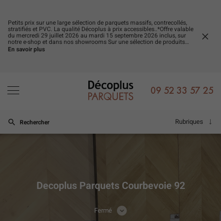
Petits prix sur une large sélection de parquets massifs, contrecollés,
stratifiés et PVC. La qualité Décoplus à prix accessibles..*Offre valable
du mercredi 29 juillet 2026 au mardi 15 septembre 2026 inclus, sur
FERM
notre e-shop et dans nos showrooms Sur une sélection de produits
LA
signalés par une étiquette et dans la limite des stocks disponibles.
En savoir plus
FENÊ
Offre non cumulable avec d’autres promotions en cours.
09 52 33 57 25
Rubriques
Rechercher
Decoplus Parquets Courbevoie 92
Fermé
CONSULTER
LES