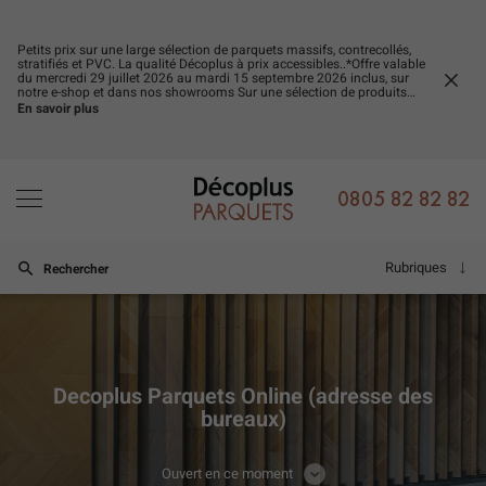
Petits prix sur une large sélection de parquets massifs, contrecollés,
stratifiés et PVC. La qualité Décoplus à prix accessibles..*Offre valable
du mercredi 29 juillet 2026 au mardi 15 septembre 2026 inclus, sur
FERM
notre e-shop et dans nos showrooms Sur une sélection de produits
LA
signalés par une étiquette et dans la limite des stocks disponibles.
En savoir plus
FENÊ
Offre non cumulable avec d’autres promotions en cours.
0805 82 82 82
Rubriques
Rechercher
Decoplus Parquets Online (adresse des
bureaux)
Ouvert en ce moment
CONSULTER