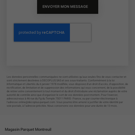
ENVOYER MON MESSAGE
Les données personnelles communiquées ne sont utilisées qu'aux seules fins de vous contacter et
sont strictement destinées à DECOPLUS SAS et ses sous-traitants. Conformément à la loi
Informatique et Libertés du 6 janvier 1978 modifiée, vous disposez d'un droit d'accès, d'opposition, de
rectification, de limitation et de suppression des informations qui vous concernent, de la possibilité
de retirer votre consentement à tout moment et du droit d'introduire une réclamation auprès de votre
autorité de contrôle ainsi que d'organiser le sort de vos données post-mortem. Pour l'exercer,
adressez-vous à 46 rue du Fg du Temple 75011 PARIS - France, ou par courrier électronique à
l'adresse
online@decoplus-parquet.com
. Vous pourrez être amené à justifier de votre identité par
voie postale, à l'adresse précitée. Nous conservons vos données pour une durée de 13 mois.
Magasin Parquet Montreuil