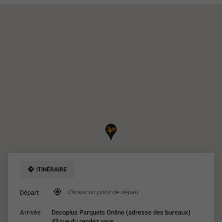
DU
POINT
DE
VENTE
DECOPLUS
PARQUETS
ONLINE
(ADRESSE
DES
BUREAUX)
ITINÉRAIRE
,
Départ
trouver
un
Arrivée
Decoplus Parquets Online (adresse des bureaux)
point
43 rue du rendez vous