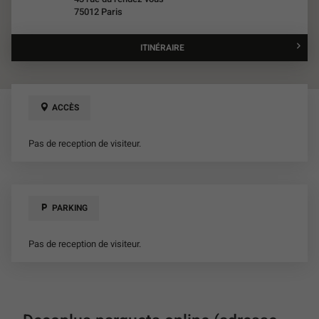
de
75012 Paris
vente
Décoplus
Parquets
ITINÉRAIRE
JUSQU'AU
POINT
DE
VENTE
DECOPLUS
ACCÈS
PARQUETS
ONLINE
(ADRESSE
Pas de reception de visiteur.
DES
BUREAUX)
PARKING
Pas de reception de visiteur.