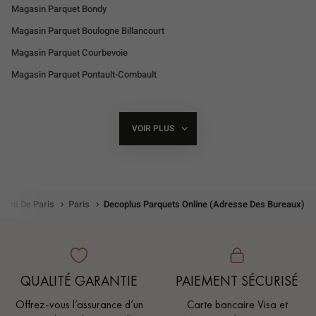
Magasin Parquet Bondy
Magasin Parquet Boulogne Billancourt
Magasin Parquet Courbevoie
Magasin Parquet Pontault-Combault
Magasin Parquet Montigny-Les-Cormeilles
VOIR PLUS
DE
POINTS
DE
VENTE
DE
DECOPLUS
PARQUETS
ment De Paris
Paris
Decoplus Parquets Online (adresse Des Bureaux)
QUALITÉ GARANTIE
PAIEMENT SÉCURISÉ
Offrez-vous l’assurance d’un
Carte bancaire Visa et