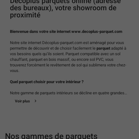
Decoplus parquets online (adresse
des bureaux), votre showroom de
proximité
Bienvenue dans votre site internet www.decoplus-parquet.com
Notre site internet Décoplus-parquet.com est aménagé pour vous
permettre de découvrir et de choisir facilement le
parquet
adapté à
vos besoins quels qu’ils soient. Parquet compatible avec un sol
chauffant, parquet en bois massif, ou encore sol PVC, vous
trouverez forcément le revêtement de sol qui sublimera votre chez-
vous.
Quel parquet choisir pour votre intérieur ?
Notre gamme de parquets intérieurs se décline en quatre grandes
familles:
Voir plus
Le parquet massif
, notre spécialité, est le parquet traditionnel. Il est
composé d’une seule variété de bois. Il possède la longévité et le
confort du bois.
Le parquet contrecollé
est esthétiquement similaire
au parquet en bois massif. Il est composé d’une couche de bois
noble contrecollée sur une couche inférieure.
Les sols stratifiés
Nos gammes de parquets
sont composés de fibre de bois et d’une résine imitant le dessin des