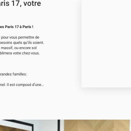
is 17, votre
Bienvenue dans votre showroom Decoplus Parquets Ternes Paris 17 à Paris !
pour vous permettre de
esoins quels qu’ils soient.
 massif, ou encore sol
blimera votre chez-vous.
randes familles:
onnel. Il est composé d’une
du bois.
Le parquet
is massif. Il est composé
férieure.
Les sols
mitant le dessin des bois
sont pratique et hygiénique.
oix de décors et sont