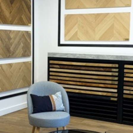
ons de différentes tailles
t de Hongrie
mais
. Que vous recherchiez un
 dans votre magasin de
parfait pour votre maison.
extérieur.
Lames de
duits sont conçus
s accessoires nécessaires
vos besoins d’isolation
e n’est pas réalisée par un
is
!
votre parquet, vous pourrez
ues.