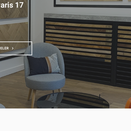
aris 17
ELER
AFFICHER
LE
NUMÉRO
DE
TÉLÉPHONE
DU
POINT
DE
VENTE
DECOPLUS
PARQUETS
TERNES
PARIS
17