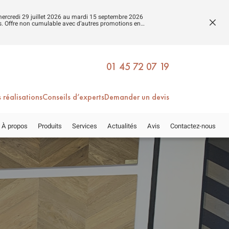
du mercredi 29 juillet 2026 au mardi 15 septembre 2026
es. Offre non cumulable avec d’autres promotions en
FERM
LA
FENÊ
01 45 72 07 19
 réalisations
Conseils d’experts
Demander un devis
À propos
Produits
Services
Actualités
Avis
Contactez-nous