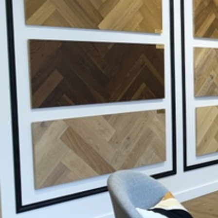
Quelque soit le type de sol que vous choisirez, nous dispos
et formes de lame. Notamment en
Bâtons rompus
et
Poin
également des formats de lame de plus de 20 cm de large
style traditionnel ou contemporain, notre équipe d'experts
parquet à Paris est là pour vous aider à trouver le parquet 
Et pour votre parquet d'extérieur ?
Bois exotiques ou composites, permettront d’habiller votre 
terrasse
ou
caillebotis
s’adapteront à vos envies. Nos pro
spécifiquement pour un usage en extérieur.
Pose et entretien des parquets
Vous posez votre parquet vous-même ? Retrouvez tous le
sur notre site : colles, joints et sous-couches adaptées à 
phonique.
La pose d’un parquet peut être technique et complexe si ell
professionnel. C’est pour cela que votre Decoplus Parquets Ternes Paris 17 vous
propose ses services de pose. Faites une demande de
dev
Il est important d’entretenir son parquet. Selon le type de 
utiliser des huiles, vernis et produits d’entretiens spécifiq