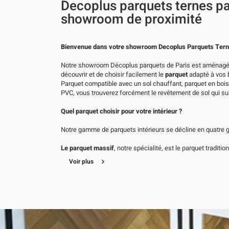
Decoplus parquets ternes par
TERNES
PARIS
showroom de proximité
17
Notre showroom Décoplus parquets de Paris est aménagé 
découvrir et de choisir facilement le
parquet
adapté à vos b
Parquet compatible avec un sol chauffant, parquet en bois
PVC, vous trouverez forcément le revêtement de sol qui su
Quel parquet choisir pour votre intérieur ?
Notre gamme de parquets intérieurs se décline en quatre g
Le parquet massif
, notre spécialité, est le parquet traditi
seule variété de bois. Il possède la longévité et le confort 
Voir plus
contrecollé
est esthétiquement similaire au parquet en bo
d’une couche de bois noble contrecollée sur une couche in
stratifiés
sont composés de fibre de bois et d’une résine i
nobles. Ils sont de plus en plus fidèles aux bois nobles et 
Les sols en PVC
, aussi appelés vinyle, offrent un large ch
parfaitement adaptés aux pièces humides.