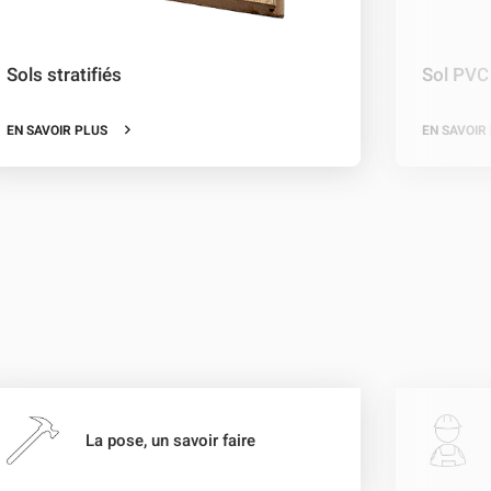
Sols stratifiés
Sol PVC
EN SAVOIR PLUS
EN SAVOIR
La pose, un savoir faire