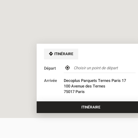
ITINÉRAIRE
,
Départ
trouver
un
Arrivée
Decoplus Parquets Ternes Paris 17
point
100 Avenue des Ternes
de
75017 Paris
vente
Décoplus
Parquets
ITINÉRAIRE
JUSQU'AU
POINT
DE
VENTE
DECOPLUS
PARQUETS