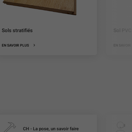
Sols stratifiés
Sol PVC
EN SAVOIR PLUS
EN SAVOIR
CH - La pose, un savoir faire