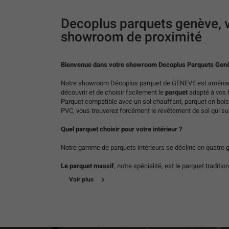
DECOPLUS
PARQUETS
Decoplus parquets genève, 
GENÈVE
showroom de proximité
Notre showroom Décoplus parquet de GENEVE est aménag
découvrir et de choisir facilement le
parquet
adapté à vos b
Parquet compatible avec un sol chauffant, parquet en bois
PVC, vous trouverez forcément le revêtement de sol qui su
Quel parquet choisir pour votre intérieur ?
Notre gamme de parquets intérieurs se décline en quatre g
Le parquet massif
, notre spécialité, est le parquet traditi
seule variété de bois. Il possède la longévité et le confort 
Voir plus
contrecollé
est esthétiquement similaire au parquet en bo
d’une couche de bois noble contrecollée sur une couche in
stratifiés
sont composés de fibre de bois et d’une résine i
nobles. Ils sont de plus en plus fidèles aux bois nobles et 
Les sols en PVC
, aussi appelés vinyle, offrent un large ch