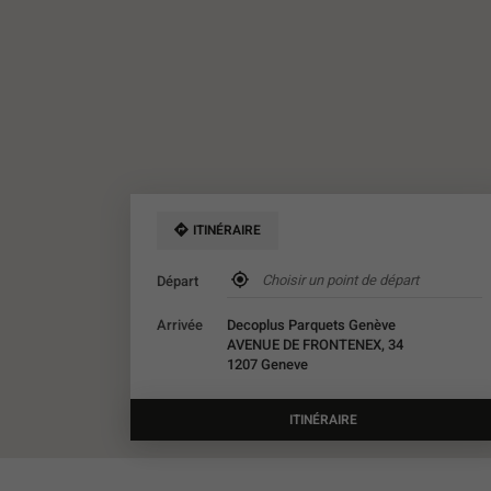
ITINÉRAIRE
,
Départ
trouver
un
Arrivée
Decoplus Parquets Genève
point
AVENUE DE FRONTENEX, 34
de
1207 Geneve
vente
Décoplus
Parquets
ITINÉRAIRE
JUSQU'AU
POINT
DE
VENTE