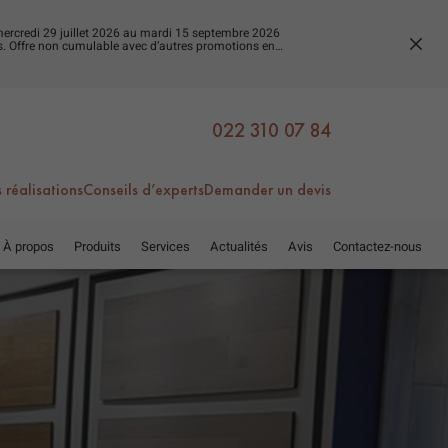
du mercredi 29 juillet 2026 au mardi 15 septembre 2026
es. Offre non cumulable avec d’autres promotions en
FERM
LA
FENÊ
022 310 07 84
 réalisations
Conseils d’experts
Demander un devis
À propos
Produits
Services
Actualités
Avis
Contactez-nous