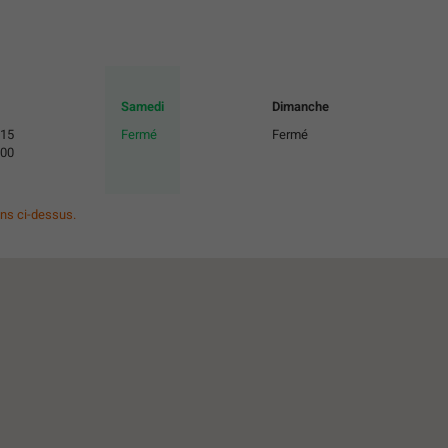
Horaires
Samedi
Dimanche
d'ouverture
:15
Fermé
Fermé
d'aujourd'hui
:00
ons ci-dessus.