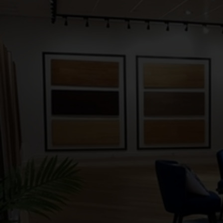
parfaitement adaptés aux pièces humides.
Quelque soit le type de sol que vous choisirez, nous dispos
et formes de lame. Notamment en
Bâtons rompus
et
Poin
également des formats de lame de plus de 20 cm de large
style traditionnel ou contemporain, notre équipe d'experts
parquet à GENEVE est là pour vous aider à trouver le parque
maison.
Et pour votre parquet d'extérieur ?
Bois exotiques ou composites, permettront d’habiller votre 
terrasse
ou
caillebotis
s’adapteront à vos envies. Nos pro
spécifiquement pour un usage en extérieur.
Pose et entretien des parquets
Vous posez votre parquet vous-même ? Retrouvez tous le
sur notre site : colles, joints et sous-couches adaptées à 
phonique.
La pose d’un parquet peut être technique et complexe si ell
professionnel. C’est pour cela que votre Decoplus Parquets Genève vous propose
ses services de pose. Faites une demande de
devis
!