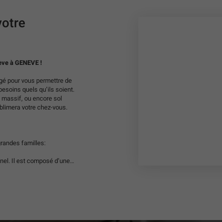
votre
Bienvenue dans votre showroom Decoplus Parquets Genève à GENEVE !
é pour vous permettre de
esoins quels qu’ils soient.
 massif, ou encore sol
blimera votre chez-vous.
randes familles:
onnel. Il est composé d’une
du bois.
Le parquet
is massif. Il est composé
férieure.
Les sols
mitant le dessin des bois
sont pratique et hygiénique.
oix de décors et sont