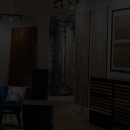
ons de différentes tailles
t de Hongrie
mais
. Que vous recherchiez un
 dans votre magasin de
t parfait pour votre
extérieur.
Lames de
duits sont conçus
s accessoires nécessaires
vos besoins d’isolation
e n’est pas réalisée par un