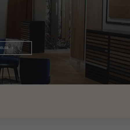
ELER
AFFICHER
LE
NUMÉRO
DE
TÉLÉPHONE
DU
POINT
DE
VENTE
DECOPLUS
PARQUETS
GENÈVE