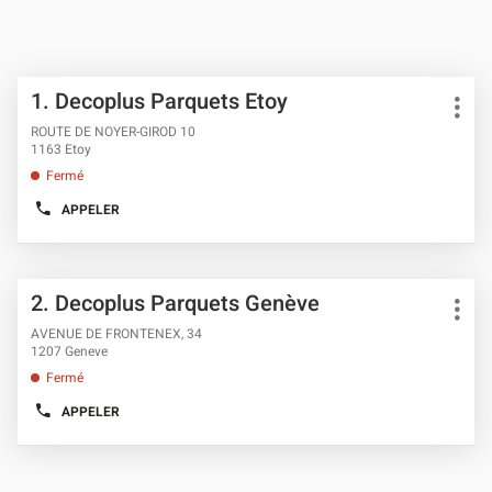
Appuyer
Point
1.
Decoplus Parquets Etoy
sur
Plus
de
la
d'opt
ROUTE DE NOYER-GIROD 10
vente
touche
1163 Etoy
ENTRÉE
:
Fermé
pour
obtenir
APPELER
AFFICHER
de
LE
plus
NUMÉRO
DE
amples
TÉLÉPHONE
informations
Appuyer
DU
Point
2.
Decoplus Parquets Genève
sur
POINT
Plus
de
DE
la
d'opt
AVENUE DE FRONTENEX, 34
VENTE
vente
touche
1207 Geneve
DECOPLUS
ENTRÉE
PARQUETS
:
Fermé
ETOY
pour
obtenir
APPELER
AFFICHER
de
LE
plus
NUMÉRO
DE
amples
TÉLÉPHONE
informations